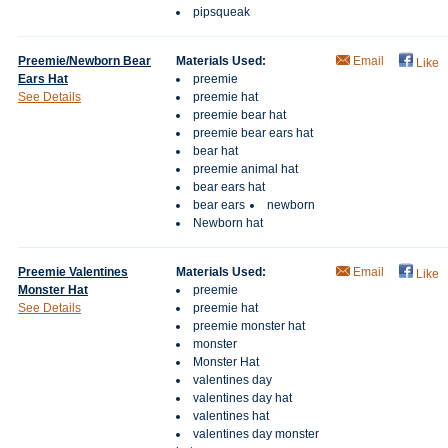
pipsqueak
Preemie/Newborn Bear
Materials Used:
Email
Like
Ears Hat
preemie
See Details
preemie hat
preemie bear hat
preemie bear ears hat
bear hat
preemie animal hat
bear ears hat
bear ears
newborn
Newborn hat
Preemie Valentines
Materials Used:
Email
Like
Monster Hat
preemie
See Details
preemie hat
preemie monster hat
monster
Monster Hat
valentines day
valentines day hat
valentines hat
valentines day monster