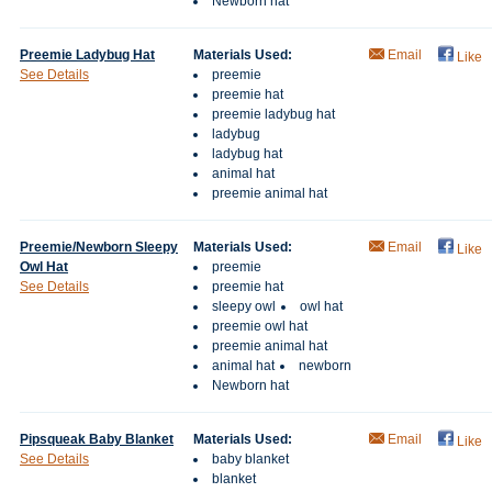
Newborn hat
Preemie Ladybug Hat
Materials Used:
Email
Like
See Details
preemie
preemie hat
preemie ladybug hat
ladybug
ladybug hat
animal hat
preemie animal hat
Preemie/Newborn Sleepy
Materials Used:
Email
Like
Owl Hat
preemie
See Details
preemie hat
sleepy owl
owl hat
preemie owl hat
preemie animal hat
animal hat
newborn
Newborn hat
Pipsqueak Baby Blanket
Materials Used:
Email
Like
See Details
baby blanket
blanket