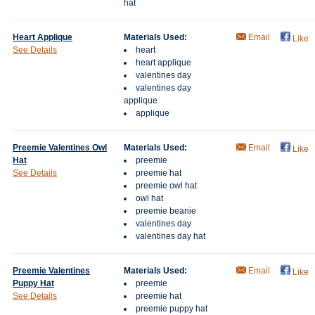
hat
Heart Applique
Materials Used:
Email
Like
See Details
heart
heart applique
valentines day
valentines day
applique
applique
Preemie Valentines Owl
Materials Used:
Email
Like
Hat
preemie
See Details
preemie hat
preemie owl hat
owl hat
preemie beanie
valentines day
valentines day hat
Preemie Valentines
Materials Used:
Email
Like
Puppy Hat
preemie
See Details
preemie hat
preemie puppy hat