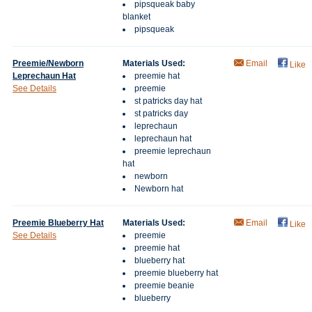
pipsqueak baby
blanket
pipsqueak
Preemie/Newborn
Materials Used:
Email
Like
Leprechaun Hat
preemie hat
See Details
preemie
st patricks day hat
st patricks day
leprechaun
leprechaun hat
preemie leprechaun
hat
newborn
Newborn hat
Preemie Blueberry Hat
Materials Used:
Email
Like
See Details
preemie
preemie hat
blueberry hat
preemie blueberry hat
preemie beanie
blueberry