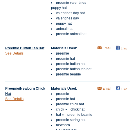
preemie valentines
puppy hat
valentines day hat
valentines day
puppy hat
animal hat
preemie animal hat
Preemie Button Tab Hat
Materials Used:
Email
Like
See Details
preemie
preemie hat
preemie button hat
preemie button tab hat
preemie beanie
Preemie/Newborn Chick
Materials Used:
Email
Like
Hat
preemie
See Details
preemie hat
preemie chick hat
chick
chick hat
hat
preemie beanie
preemie spring hat
newborn