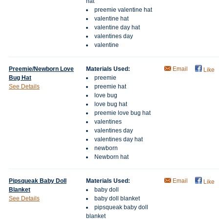
hat
preemie valentine hat
valentine hat
valentine day hat
valentines day
valentine
Preemie/Newborn Love
Materials Used:
Email
Like
Bug Hat
preemie
See Details
preemie hat
love bug
love bug hat
preemie love bug hat
valentines
valentines day
valentines day hat
newborn
Newborn hat
Pipsqueak Baby Doll
Materials Used:
Email
Like
Blanket
baby doll
See Details
baby doll blanket
pipsqueak baby doll
blanket