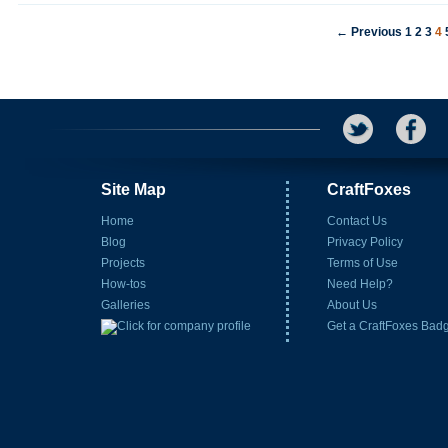
← Previous
1
2
3
4
Site Map
CraftFoxes
Home
Contact Us
Blog
Privacy Policy
Projects
Terms of Use
How-tos
Need Help?
Galleries
About Us
Get a CraftFoxes Bad